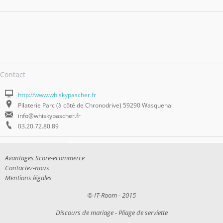
Contact
http://www.whiskypascher.fr
Pilaterie Parc (à côté de Chronodrive) 59290 Wasquehal
info@whiskypascher.fr
03.20.72.80.89
Avantages Score-ecommerce
Contactez-nous
Mentions légales
©
IT-Room
- 2015
Discours de mariage
-
Pliage de serviette