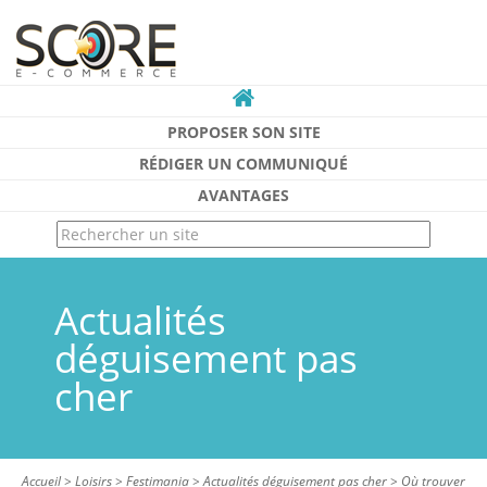
PROPOSER SON SITE
RÉDIGER UN COMMUNIQUÉ
AVANTAGES
Actualités
déguisement pas
cher
Accueil
>
Loisirs
>
Festimania
>
Actualités déguisement pas cher
>
Où trouver