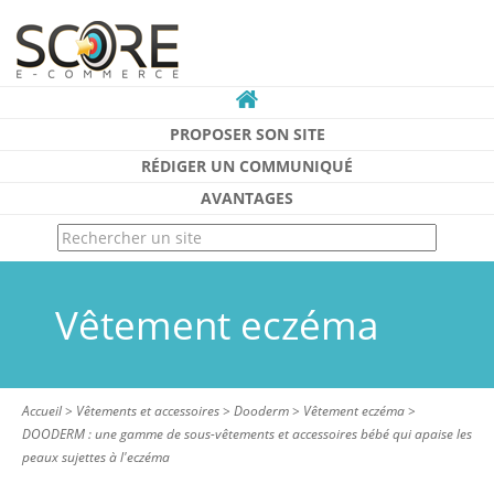
PROPOSER SON SITE
RÉDIGER UN COMMUNIQUÉ
AVANTAGES
Vêtement eczéma
Accueil
>
Vêtements et accessoires
>
Dooderm
>
Vêtement eczéma
>
DOODERM : une gamme de sous-vêtements et accessoires bébé qui apaise les
peaux sujettes à l'eczéma